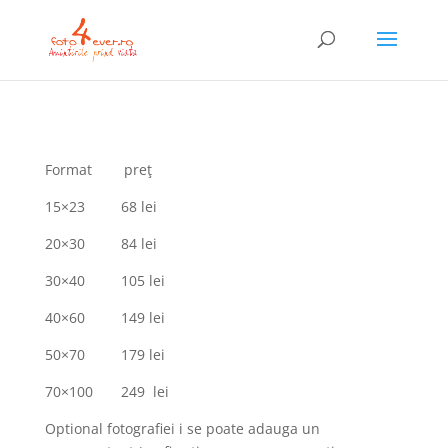
Format preţ
15×23 68 lei
20×30 84 lei
30×40 105 lei
40×60 149 lei
50×70 179 lei
70×100 249 lei
Optional fotografiei i se poate adauga un